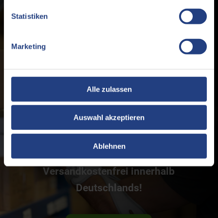
Statistiken

Marketing
Alle zulassen
JETZT BESTELLEN!
Auswahl akzeptieren
Bestellen Sie 100% sicher und
Ablehnen
bequem in unserem Onlineshop!
Versandkostenfrei innerhalb
Deutschlands!