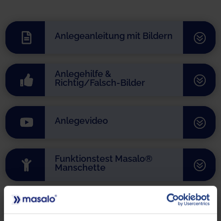
Anlegeanleitung mit Bildern

?
Anlegehilfe &

?
Richtig/Falsch-Bilder
Anlegevideo

?
Funktionstest Masalo®

?
Manschette
Tipps & Tricks zur

?
Manschette