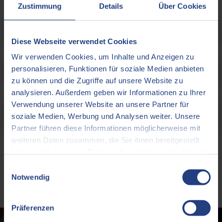
Zustimmung
Details
Über Cookies
Pflegehinweise & Waschen

?
der Manschette
Diese Webseite verwendet Cookies
Wir verwenden Cookies, um Inhalte und Anzeigen zu
Download
personalisieren, Funktionen für soziale Medien anbieten

?
Gebrauchsanleitung
zu können und die Zugriffe auf unsere Website zu
analysieren. Außerdem geben wir Informationen zu Ihrer
Verwendung unserer Website an unsere Partner für
Support & Kontakt –

?
Können wir Ihnen helfen?
soziale Medien, Werbung und Analysen weiter. Unsere
Partner führen diese Informationen möglicherweise mit
weiteren Daten zusammen, die Sie ihnen bereitgestellt
haben oder die sie im Rahmen Ihrer Nutzung der Dienste
gesammelt haben.
Einwilligungsauswahl
Notwendig
Präferenzen